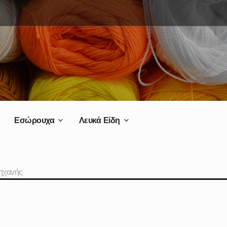
Εσώρουχα
Λευκά Είδη
ηχανής