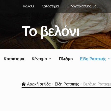
Skip
Skip
Καλάθι
Κατάστημα
Ο Λογαριασμός μου
to
to
navigation
content
Το βελόνι
Κατάστημα
Κέντημα
Πλέξιμο
Είδη Ραπτικής
Αρχική σελίδα
Είδη Ραπτικής
Βελόνια Ραπτομ