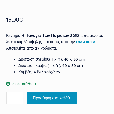
15,00
€
Κέντημα
Η Παναγία Των Παρισίων 3252
τυπωμένο σε
λευκό καμβά υψηλής ποιότητας από την
ORCHIDEA
.
Αποτελείται από 27 χρώματα.
Διάσταση σχεδίου(Π x Υ): 40 x 30 cm
Διάσταση καμβά (Π x Υ): 49 x 39 cm
Καμβάς: 4 Βελονιές/cm
2 σε απόθεμα
Η
Προσθήκη στο καλάθι
Παναγία
Των
Παρισίων