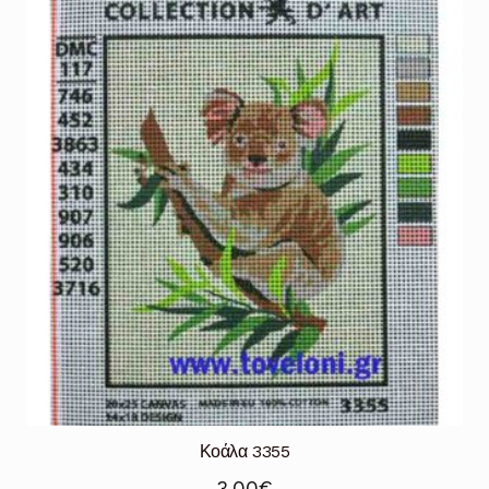
Κοάλα 3355
3,00
€