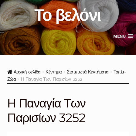
Skip
Skip
Το βελόνι
to
to
navigation
content
MENU
Αρχική σελίδα
Κέντημα
Σταμπωτά Κεντήματα
Τοπία-
Ζώα
Η Παναγία Των Παρισίων 3252
Η Παναγία Των
Παρισίων 3252