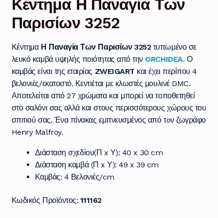
Κέντημα Η Παναγία Των
Παρισίων 3252
Κέντημα
Η Παναγία Των Παρισίων 3252
τυπωμένο σε
λευκό καμβά υψηλής ποιότητας από την
ORCHIDEA
. Ο
καμβάς είναι της εταιρίας
ZWEIGART
και έχει περίπου 4
βελονιές/εκατοστό. Κεντιέται με κλωστές μουλινέ DMC.
Αποτελείται από 27 χρώματα και μπορεί να τοποθετηθεί
στο σαλόνι σας αλλά και στους περισσότερους χώρους του
σπιτιού σας. Ένα πίνακας εμπνευσμένος από τoν ζωγράφο
Henry Malfroy.
Διάσταση σχεδίου(Π x Υ): 40 x 30 cm
Διάσταση καμβά (Π x Υ): 49 x 39 cm
Καμβάς: 4 Βελονιές/cm
Κωδικός Προϊόντος:
111162