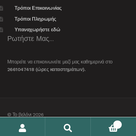
Τρόποι Επικοινωνίας
Τρόποι Πληρωμής
Υπαναχωρήστε εδώ
Ρωτήστε Μας…
Μπορείτε να επικοινωνείτε μαζί μας καθημερινά στο
2661047418 (ώρες καταστημάτων).
© Το βελόνι 2026
Built with Storefront & WooCommerce
.
0
Αναζήτηση
Αναζήτηση