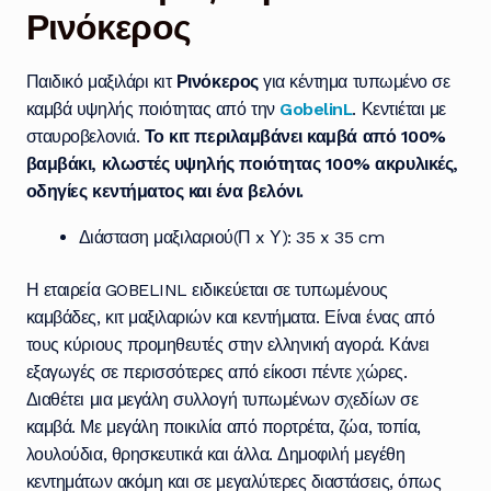
Ρινόκερος
Παιδικό μαξιλάρι κιτ
Ρινόκερος
για κέντημα τυπωμένο σε
καμβά υψηλής ποιότητας από την
GobelinL
. Κεντιέται με
σταυροβελονιά.
Το κιτ περιλαμβάνει καμβά από 100%
βαμβάκι, κλωστές υψηλής ποιότητας 100% ακρυλικές,
οδηγίες κεντήματος και ένα βελόνι.
Διάσταση μαξιλαριού(Π x Υ): 35 x 35 cm
Η εταιρεία GOBELINL ειδικεύεται σε τυπωμένους
καμβάδες, κιτ μαξιλαριών και κεντήματα
. Ε
ίναι ένας από
τους κύριους προμηθευτές στην ελληνική αγορά. Κάνει
εξαγωγές σε περισσότερες από είκοσι πέντε χώρες.
Διαθέτει μια μεγάλη συλλογή τυπωμένων σχεδίων σε
καμβά. Με μεγάλη ποικιλία από πορτρέτα, ζώα, τοπία,
λουλούδια, θρησκευτικά και άλλα. Δημοφιλή μεγέθη
κεντημάτων ακόμη και σε μεγαλύτερες διαστάσεις, όπως