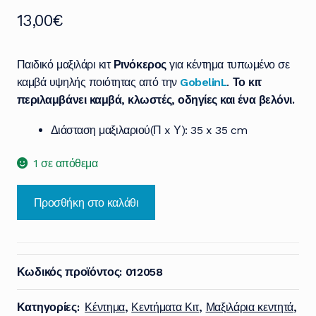
13,00
€
Παιδικό μαξιλάρι κιτ
Ρινόκερος
για κέντημα τυπωμένο σε
καμβά υψηλής ποιότητας από την
GobelinL
.
Το κιτ
περιλαμβάνει καμβά, κλωστές, οδηγίες και ένα βελόνι.
Διάσταση μαξιλαριού(Π x Υ): 35 x 35 cm
1 σε απόθεμα
Προσθήκη στο καλάθι
Κωδικός προϊόντος:
012058
Κατηγορίες:
Κέντημα
,
Κεντήματα Κιτ
,
Μαξιλάρια κεντητά
,